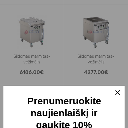
Šildomas marmitas-
Šildomas marmitas-
vežimėlis
vežimėlis
2xGN 1/1 su
2xGN 1/1 su
6186.00€
4277.00€
Prenumeruokite
naujienlaiškį ir
gaukite 10%