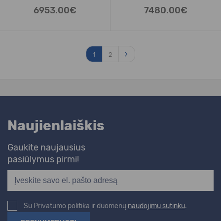
3xGN 1/1 su
3xGN 1/1 su
6953.00€
7480.00€
1
2
Naujienlaiškis
Gaukite naujausius
pasiūlymus pirmi!
Su Privatumo politika ir duomenų
naudojimu sutinku
.