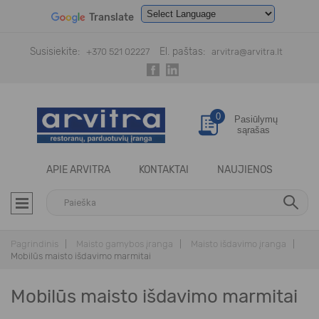
Translate
Powered by
Translate
Susisiekite:
El. paštas:
+370 521 02227
arvitra@arvitra.lt
0
Pasiūlymų
sąrašas
APIE ARVITRA
KONTAKTAI
NAUJIENOS
Pagrindinis
Maisto gamybos įranga
Maisto išdavimo įranga
Mobilūs maisto išdavimo marmitai
Mobilūs maisto išdavimo marmitai