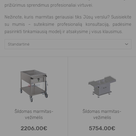
prižiūrimus sprendimus profesionaliai virtuvei.
Nežinote, kuris marmitas geriausiai tiks Jūsų verslui? Susisiekite
su mumis – suteiksime profesionalią konsultaciją, padėsime
pasirinkti tinkamiausią modelį ir atsakysime į visus klausimus.
Šildomas marmitas-
Šildomas marmitas-
vežimėlis
vežimėlis
2xGN 1/1
2xGN 1/1 su
2206.00€
5754.00€