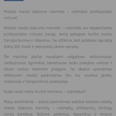
Mobilūs maisto išdavimo marmitai – vežimėliai profesionaliai
virtuvei!
Mobilūs maisto išdavimo marmitai – vežimėliai yra nepakeičiama
profesionalios virtuvės įranga, skirta patogiam karšto maisto
transportavimui ir išdavimui. Jie užtikrina, kad patiekalai ilgą laiką
išliktų šilti, švieži ir neprarastų skonio savybių.
Šie marmitai plačiai naudojami valgyklose, restoranuose,
viešbučiuose, ligoninėse, banketuose, lauko prekybos vietose ir
kitose viešojo maitinimo įstaigose. Tai idealus sprendimas
efektyviam maisto paskirstymui ten, kur svarbus greitis,
mobilumas ir temperatūros palaikymas.
Kodėl verta rinktis ArvitrA marmitus – vežimėlius?
Mūsų asortimente – platus pasirinkimas aukštos kokybės mobilių
maisto išdavimo marmitų – vežimėlių, atitinkančių skirtingų
verslų poreikius. Siūlome patikimus, ilgaamžius ir lengvai