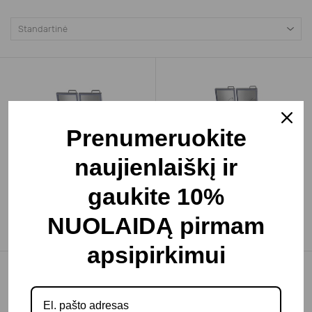
Prenumeruokite
naujienlaiškį ir
Daugiafunkcinė paverčiama
Daugiafunkcinė paverčiama
gaukite 10%
keptuvė 2x29 ltr
keptuvė 2x49 ltr
NUOLAIDĄ pirmam
20220.00€
26300.00€
apsipirkimui