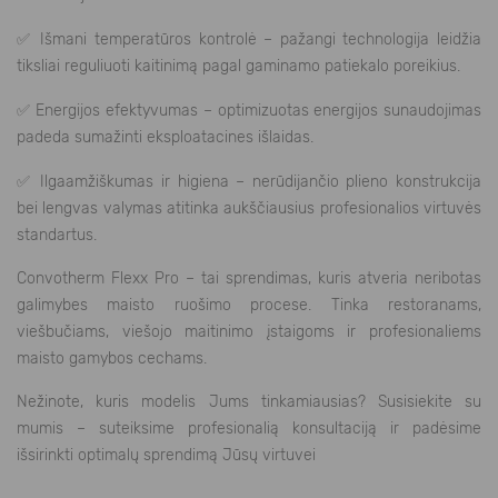
✅
Išmani temperatūros kontrolė – pažangi technologija leidžia
tiksliai reguliuoti kaitinimą pagal gaminamo patiekalo poreikius.
✅
Energijos efektyvumas – optimizuotas energijos sunaudojimas
padeda sumažinti eksploatacines išlaidas.
✅
Ilgaamžiškumas ir higiena – nerūdijančio plieno konstrukcija
bei lengvas valymas atitinka aukščiausius profesionalios virtuvės
standartus.
Convotherm Flexx Pro – tai sprendimas, kuris atveria neribotas
galimybes maisto ruošimo procese. Tinka restoranams,
viešbučiams, viešojo maitinimo įstaigoms ir profesionaliems
maisto gamybos cechams.
Nežinote, kuris modelis Jums tinkamiausias? Susisiekite su
mumis – suteiksime profesionalią konsultaciją ir padėsime
išsirinkti optimalų sprendimą Jūsų virtuvei