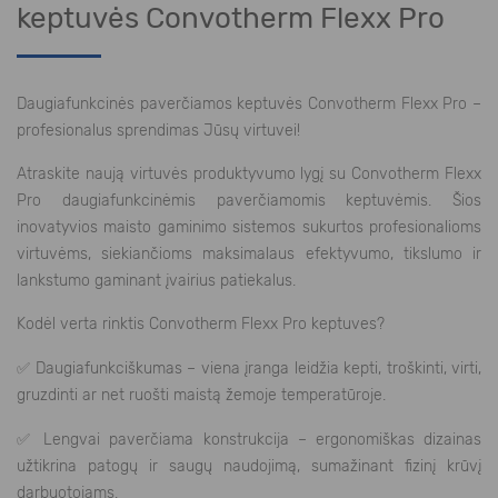
keptuvės Convotherm Flexx Pro
Daugiafunkcinės paverčiamos keptuvės Convotherm Flexx Pro –
profesionalus sprendimas Jūsų virtuvei!
Atraskite naują virtuvės produktyvumo lygį su Convotherm Flexx
Pro daugiafunkcinėmis paverčiamomis keptuvėmis. Šios
inovatyvios maisto gaminimo sistemos sukurtos profesionalioms
virtuvėms, siekiančioms maksimalaus efektyvumo, tikslumo ir
lankstumo gaminant įvairius patiekalus.
Kodėl verta rinktis Convotherm Flexx Pro keptuves?
✅
Daugiafunkciškumas – viena įranga leidžia kepti, troškinti, virti,
gruzdinti ar net ruošti maistą žemoje temperatūroje.
✅
Lengvai paverčiama konstrukcija – ergonomiškas dizainas
užtikrina patogų ir saugų naudojimą, sumažinant fizinį krūvį
darbuotojams.