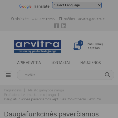
Translate
Powered by
Translate
Susisiekite:
El. paštas:
+370 521 02227
arvitra@arvitra.lt
0
Pasiūlymų
sąrašas
APIE ARVITRA
KONTAKTAI
NAUJIENOS
Pagrindinis
Maisto gamybos įranga
Profesionali virimo, kepimo įranga
Daugiafunkcinės paverčiamos keptuvės Convotherm Flexx Pro
Daugiafunkcinės paverčiamos