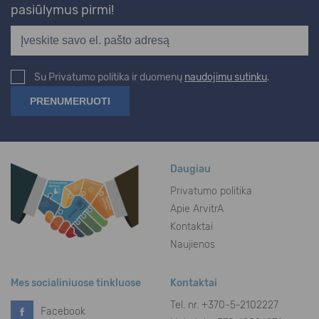
pasiūlymus pirmi!
Su Privatumo politika ir duomenų
naudojimu sutinku
.
Daugiau
Privatumo politika
Apie ArvitrA
Kontaktai
Naujienos
Mes socialiniuose tinkluose
Kontaktai
Tel. nr.
+370-5-2102227
Facebook