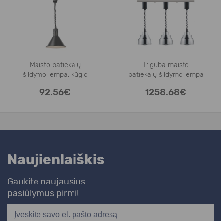
Maisto patiekalų
Triguba maisto
šildymo lempa, kūgio
patiekalų šildymo lempa
92.56€
1258.68€
Naujienlaiškis
Gaukite naujausius
pasiūlymus pirmi!