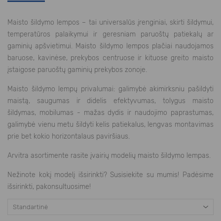
Maisto šildymo lempos – tai universalūs įrenginiai, skirti šildymui,
temperatūros palaikymui ir geresniam paruoštų patiekalų ar
gaminių apšvietimui. Maisto šildymo lempos plačiai naudojamos
baruose, kavinėse, prekybos centruose ir kituose greito maisto
įstaigose paruoštų gaminių prekybos zonoje.
Maisto šildymo lempų privalumai: galimybė akimirksniu pašildyti
maistą, saugumas ir didelis efektyvumas, tolygus maisto
šildymas, mobilumas - mažas dydis ir naudojimo paprastumas,
galimybė vienu metu šildyti kelis patiekalus, lengvas montavimas
prie bet kokio horizontalaus paviršiaus.
Arvitra asortimente rasite įvairių modelių maisto šildymo lempas.
Nežinote kokį modelį išsirinkti? Susisiekite su mumis! Padėsime
išsirinkti, pakonsultuosime!