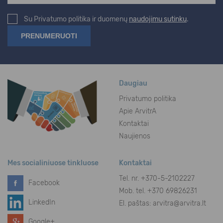
Su Privatumo politika ir duomenų
naudojimu sutinku
.
Daugiau
Privatumo politika
Apie ArvitrA
Kontaktai
Naujienos
Mes socialiniuose tinkluose
Kontaktai
Tel. nr.
+370-5-2102227
Facebook
Mob. tel. +370 69826231
LinkedIn
El. paštas:
arvitra@arvitra.lt
Google+