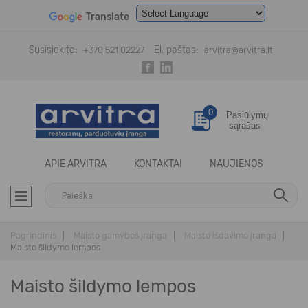
Translate
Powered by
Translate
Susisiekite:
El. paštas:
+370 521 02227
arvitra@arvitra.lt
0
Pasiūlymų
sąrašas
APIE ARVITRA
KONTAKTAI
NAUJIENOS
Pagrindinis
Maisto gamybos įranga
Maisto išdavimo įranga
Maisto šildymo lempos
Maisto šildymo lempos