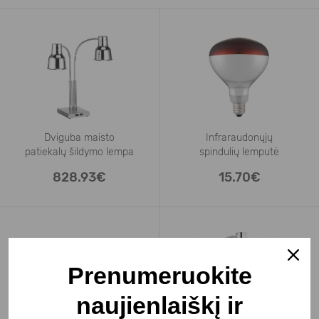
Dviguba maisto
Infraraudonųjų
patiekalų šildymo lempa
spindulių lemputė
828.93€
15.70€
Prenumeruokite
naujienlaiškį ir