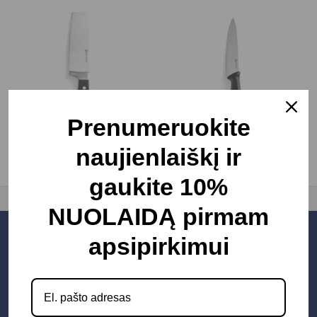
Prenumeruokite
Peiliai Kitchen Line
Universalūs peiliai
naujienlaiškį ir
gaukite 10%
NUOLAIDĄ pirmam
apsipirkimui
Naujienlaiškis
Gaukite naujausius
pasiūlymus pirmi!