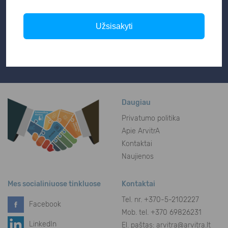
Užsisakyti
Su Privatumo politika ir duomenų
naudojimu sutinku
.
Daugiau
Privatumo politika
Apie ArvitrA
Kontaktai
Naujienos
Mes socialiniuose tinkluose
Kontaktai
Tel. nr.
+370-5-2102227
Facebook
Mob. tel. +370 69826231
LinkedIn
El. paštas:
arvitra@arvitra.lt