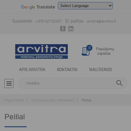
Translate
Powered by
Translate
Susisiekite:
El. paštas:
+370 521 02227
arvitra@arvitra.lt
0
Pasiūlymų
sąrašas
APIE ARVITRA
KONTAKTAI
NAUJIENOS
Pagrindinis
Virtuvės indai, reikmenys
Peiliai
Peiliai