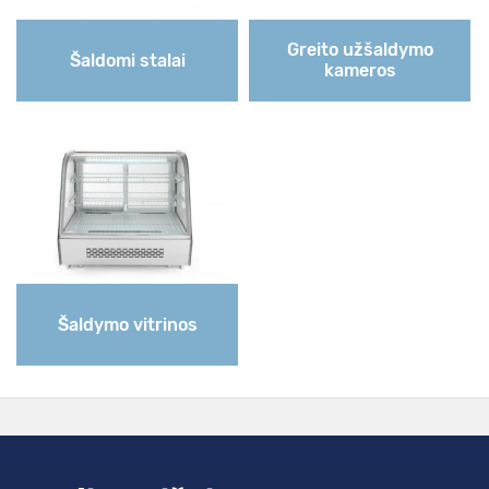
Greito užšaldymo
Šaldomi stalai
kameros
Šaldymo vitrinos