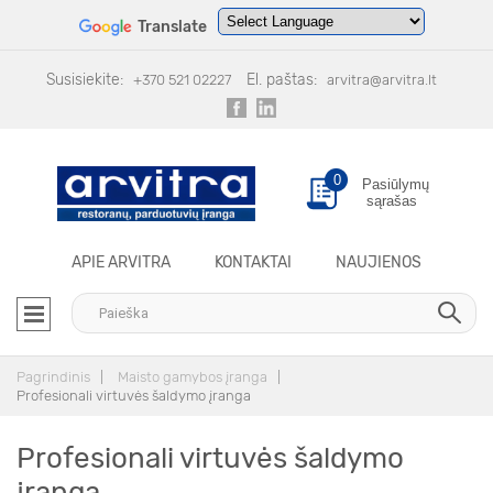
Translate
Powered by
Translate
Susisiekite:
El. paštas:
+370 521 02227
arvitra@arvitra.lt
0
Pasiūlymų
sąrašas
APIE ARVITRA
KONTAKTAI
NAUJIENOS
Pagrindinis
Maisto gamybos įranga
Profesionali virtuvės šaldymo įranga
Profesionali virtuvės šaldymo
įranga