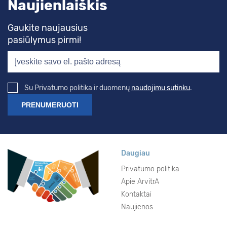
Naujienlaiškis
Gaukite naujausius
pasiūlymus pirmi!
Su Privatumo politika ir duomenų
naudojimu sutinku
.
Daugiau
Privatumo politika
Apie ArvitrA
Kontaktai
Naujienos