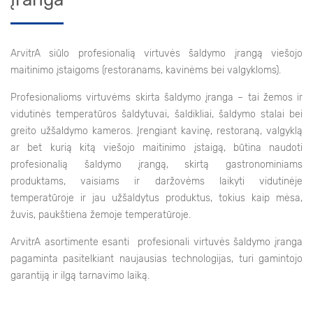
ArvitrA siūlo profesionalią virtuvės šaldymo įrangą viešojo
maitinimo įstaigoms (restoranams, kavinėms bei valgykloms).
Profesionalioms virtuvėms skirta šaldymo įranga – tai žemos ir
vidutinės temperatūros šaldytuvai, šaldikliai, šaldymo stalai bei
greito užšaldymo kameros. Įrengiant kavinę, restoraną, valgyklą
ar bet kurią kitą viešojo maitinimo įstaigą, būtina naudoti
profesionalią šaldymo įrangą, skirtą gastronominiams
produktams, vaisiams ir daržovėms laikyti vidutinėje
temperatūroje ir jau užšaldytus produktus, tokius kaip mėsa,
žuvis, paukštiena žemoje temperatūroje.
ArvitrA asortimente esanti profesionali virtuvės šaldymo įranga
pagaminta pasitelkiant naujausias technologijas, turi gamintojo
garantiją ir ilgą tarnavimo laiką.