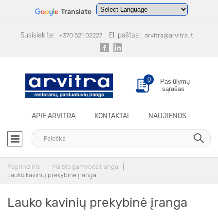
Translate
Powered by
Translate
Susisiekite:
El. paštas:
+370 521 02227
arvitra@arvitra.lt
0
Pasiūlymų
sąrašas
APIE ARVITRA
KONTAKTAI
NAUJIENOS
Pagrindinis
Maisto gamybos įranga
Lauko kavinių prekybinė įranga
Lauko kavinių prekybinė įranga