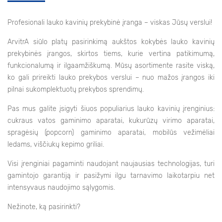
Profesionali lauko kavinių prekybinė įranga – viskas Jūsų verslui!
ArvitrA siūlo platų pasirinkimą aukštos kokybės lauko kavinių
prekybinės įrangos, skirtos tiems, kurie vertina patikimumą,
funkcionalumą ir ilgaamžiškumą. Mūsų asortimente rasite viską,
ko gali prireikti lauko prekybos verslui – nuo mažos įrangos iki
pilnai sukomplektuotų prekybos sprendimų.
Pas mus galite įsigyti šiuos populiarius lauko kavinių įrenginius:
cukraus vatos gaminimo aparatai, kukurūzų virimo aparatai,
spragėsių (popcorn) gaminimo aparatai, mobilūs vežimėliai
ledams, viščiukų kepimo griliai.
Visi įrenginiai pagaminti naudojant naujausias technologijas, turi
gamintojo garantiją ir pasižymi ilgu tarnavimo laikotarpiu net
intensyvaus naudojimo sąlygomis.
Nežinote, ką pasirinkti?