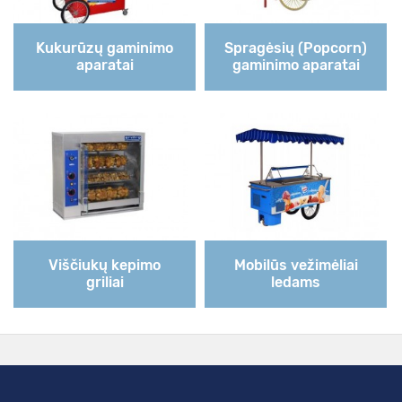
Kukurūzų gaminimo
Spragėsių (Popcorn)
aparatai
gaminimo aparatai
Viščiukų kepimo
Mobilūs vežimėliai
griliai
ledams