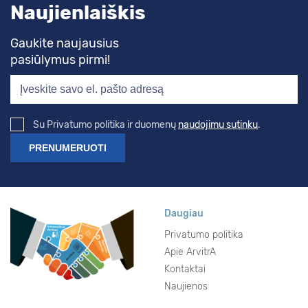
Naujienlaiškis
Gaukite naujausius
pasiūlymus pirmi!
Su Privatumo politika ir duomenų
naudojimu sutinku
.
Daugiau
Privatumo politika
Apie ArvitrA
Kontaktai
Naujienos