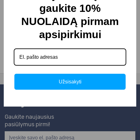
gaukite 10%
NUOLAIDĄ pirmam
apsipirkimui
Automatinis
kavos aparatas
2890.00€
Užsisakyti
Naujienlaiškis
Gaukite naujausius
pasiūlymus pirmi!