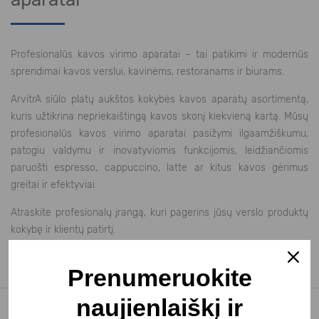
Profesionalūs kavos virimo aparatai – tai patikimi ir modernūs
sprendimai kavos verslui, kavinėms, restoranams ir biurams.
ArvitrA siūlo platų aukštos kokybės kavos aparatų asortimentą,
kuris užtikrina nepriekaištingą kavos skonį kiekvieną kartą. Mūsų
profesionalūs kavos virimo aparatai pasižymi ilgaamžiškumu,
patogiu valdymu ir inovatyviomis funkcijomis, leidžiančiomis
paruošti espresso, cappuccino, latte ar kitus kavos gėrimus
greitai ir efektyviai.
Atraskite profesionalų įrangą, kuri pagerins jūsų verslo produktų
kokybę ir klientų patirtį.
Prenumeruokite
naujienlaiškį ir