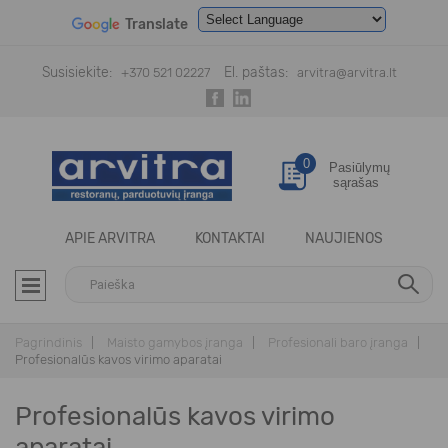
Translate
Powered by
Translate
Susisiekite:
El. paštas:
+370 521 02227
arvitra@arvitra.lt
0
Pasiūlymų
sąrašas
APIE ARVITRA
KONTAKTAI
NAUJIENOS
Pagrindinis
Maisto gamybos įranga
Profesionali baro įranga
Profesionalūs kavos virimo aparatai
Profesionalūs kavos virimo
aparatai