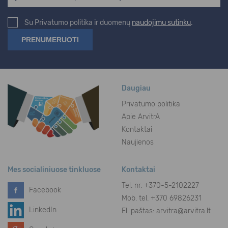
Su Privatumo politika ir duomenų
naudojimu sutinku
.
Daugiau
Privatumo politika
Apie ArvitrA
Kontaktai
Naujienos
Mes socialiniuose tinkluose
Kontaktai
Tel. nr.
+370-5-2102227
Facebook
Mob. tel. +370 69826231
LinkedIn
El. paštas:
arvitra@arvitra.lt