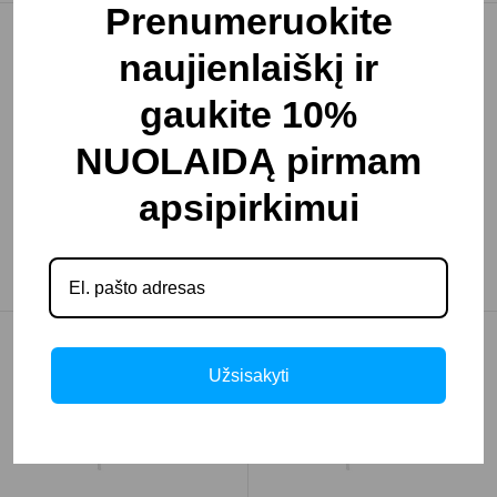
Prenumeruokite
naujienlaiškį ir
gaukite 10%
NUOLAIDĄ pirmam
apsipirkimui
Kepimo spinta
Kepimo spinta
GN 2/1 dviejų
GN 2/1 dviejų
1851.24€
2349.59€
Užsisakyti