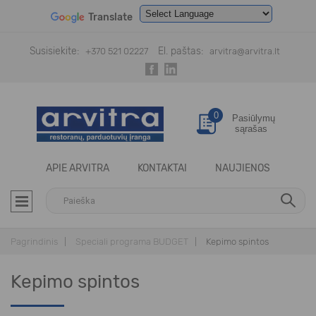
Translate
Powered by
Translate
Susisiekite:
El. paštas:
+370 521 02227
arvitra@arvitra.lt
0
Pasiūlymų
sąrašas
APIE ARVITRA
KONTAKTAI
NAUJIENOS
Pagrindinis
Speciali programa BUDGET
Kepimo spintos
Kepimo spintos