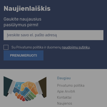
Naujienlaiškis
Gaukite naujausius
pasiūlymus pirmi!
Su Privatumo politika ir duomenų
naudojimu sutinku
.
Daugiau
Privatumo politika
Apie ArvitrA
Kontaktai
Naujienos