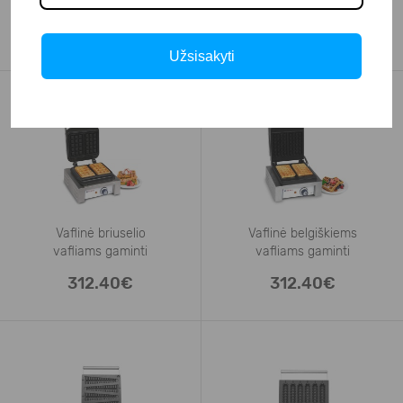
Belgiškiems vafliams
formos vafliams gaminti
219.83€
309.92€
Užsisakyti
Vaflinė briuselio
Vaflinė belgiškiems
vafliams gaminti
vafliams gaminti
312.40€
312.40€