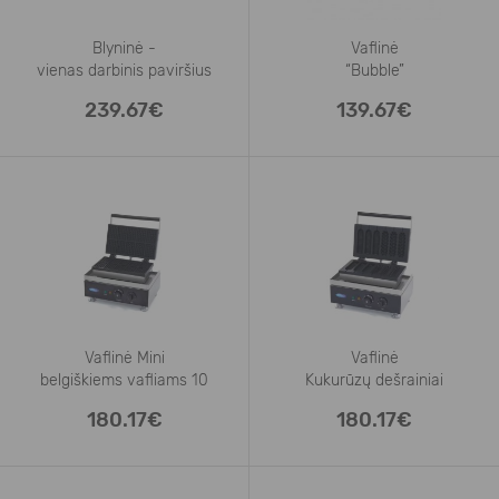
Blyninė -
Vaflinė
vienas darbinis paviršius
“Bubble”
239.67€
139.67€
Vaflinė Mini
Vaflinė
belgiškiems vafliams 10
Kukurūzų dešrainiai
180.17€
180.17€