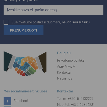
Su Privatumo politika ir duomenų
naudojimu sutinku
.
Daugiau
Privatumo politika
Apie ArvitrA
Kontaktai
Naujienos
Mes socialiniuose tinkluose
Kontaktai
Tel. nr.
+370-5-2102227
Facebook
Mob. tel. +370 69826231