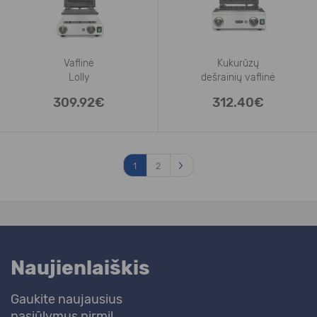
Vaflinė
Kukurūzų
Lolly
dešrainių vaflinė
309.92€
312.40€
1
2
Naujienlaiškis
Gaukite naujausius
pasiūlymus pirmi!