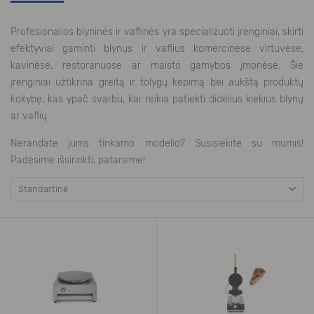
Profesionalios blyninės ir vaflinės yra specializuoti įrenginiai, skirti
efektyviai gaminti blynus ir vaflius komercinėse virtuvėse,
kavinėse, restoranuose ar maisto gamybos įmonėse. Šie
įrenginiai užtikrina greitą ir tolygų kepimą bei aukštą produktų
kokybę, kas ypač svarbu, kai reikia patiekti didelius kiekius blynų
ar vaflių.
Nerandate jums tinkamo modelio? Susisiekite su mumis!
Padėsime išsirinkti, patarsime!