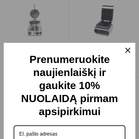
Apskrita
Vaflinė
vaflių keptuvė
“Širdelės”
Prenumeruokite
189.26€
209.92€
naujienlaiškį ir
gaukite 10%
NUOLAIDĄ pirmam
apsipirkimui
Vaflinė
Vaflinė „širdelės“