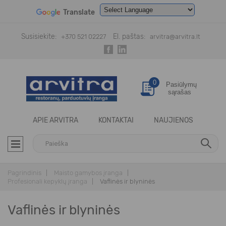
Translate
Powered by
Translate
Susisiekite:
El. paštas:
+370 521 02227
arvitra@arvitra.lt
0
Pasiūlymų
sąrašas
APIE ARVITRA
KONTAKTAI
NAUJIENOS
Pagrindinis
Maisto gamybos įranga
Profesionali kepyklų įranga
Vaflinės ir blyninės
Vaflinės ir blyninės