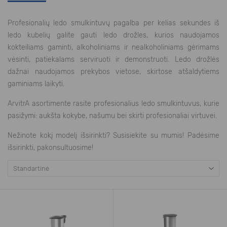
Profesionalių ledo smulkintuvų pagalba per kelias sekundes iš
ledo kubelių galite gauti ledo drožles, kurios naudojamos
kokteiliams gaminti, alkoholiniams ir nealkoholiniams gėrimams
vėsinti, patiekalams serviruoti ir demonstruoti. Ledo drožlės
dažnai naudojamos prekybos vietose, skirtose atšaldytiems
gaminiams laikyti.
ArvitrA asortimente rasite profesionalius ledo smulkintuvus, kurie
pasižymi: aukšta kokybe, našumu bei skirti profesionaliai virtuvei.
Nežinote kokį modelį išsirinkti? Susisiekite su mumis! Padėsime
išsirinkti, pakonsultuosime!