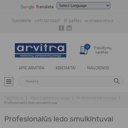
Translate
Powered by
Translate
Susisiekite:
El. paštas:
+370 521 02227
arvitra@arvitra.lt
0
Pasiūlymų
sąrašas
APIE ARVITRA
KONTAKTAI
NAUJIENOS
Pagrindinis
Maisto gamybos įranga
Profesionali baro įranga
Profesionalūs ledo smulkintuvai
Profesionalūs ledo smulkintuvai