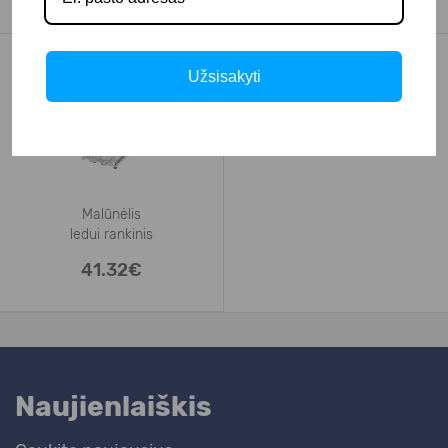
Užsisakyti
Malūnėlis
ledui rankinis
41.32€
Naujienlaiškis