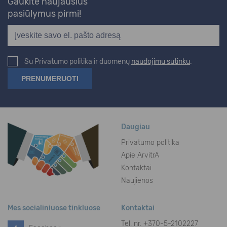
Gaukite naujausius
pasiūlymus pirmi!
Su Privatumo politika ir duomenų
naudojimu sutinku
.
Daugiau
Privatumo politika
Apie ArvitrA
Kontaktai
Naujienos
Mes socialiniuose tinkluose
Kontaktai
Tel. nr.
+370-5-2102227