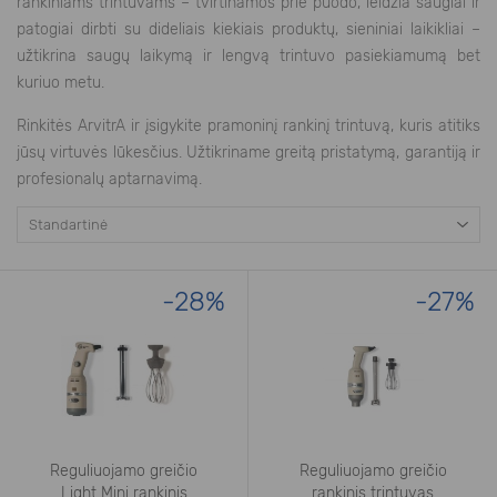
rankiniams trintuvams – tvirtinamos prie puodo, leidžia saugiai ir
patogiai dirbti su dideliais kiekiais produktų, sieniniai laikikliai –
užtikrina saugų laikymą ir lengvą trintuvo pasiekiamumą bet
kuriuo metu.
Rinkitės ArvitrA ir įsigykite pramoninį rankinį trintuvą, kuris atitiks
jūsų virtuvės lūkesčius. Užtikriname greitą pristatymą, garantiją ir
profesionalų aptarnavimą.
-28%
-27%
Reguliuojamo greičio
Reguliuojamo greičio
Light Mini rankinis
rankinis trintuvas