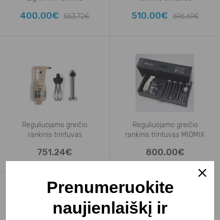
FM300VVC300
400.00€
510.00€
553.72€
696.69€
Reguliuojamo greičio
Reguliuojamo greičio
rankinis trintuvas
rankinis trintuvas MIOMIX
FM350VVC400
751.24€
800.00€
Prenumeruokite
naujienlaiškį ir