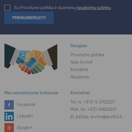
Su Privatumo politika ir duomenų
naudojimu sutinku
.
Daugiau
Privatumo politika
Apie ArvitrA
Kontaktai
Naujienos
Mes socialiniuose tinkluose
Kontaktai
Tel. nr.
+370-5-2102227
Facebook
Mob. tel. +370 69826231
LinkedIn
El. paštas:
arvitra@arvitra.lt
Google+