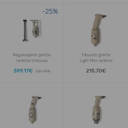
-25%
Reguliuojamo greičio
Fiksuoto greičio
rankinis trintuvas
Light Mini rankinio
FM350VV400
399.17€
215.70€
531.40€