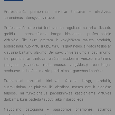
Profesionalūs pramoniniai rankiniai trintuvai – efektyvus
sprendimas intensyviai virtuvei!
Profesionalūs rankiniai trintuvai su reguliuojamu arba fiksuotu
greičiu – nepakeičiama įranga kiekvienoje profesionalioje
virtuvėje. Jie skirti greitam ir kokybiškam maisto produktų
apdorojimui: nuo virtų sriubų, tyrių iki grietinėlės, skystos tešlos ar
kiaušinio baltymų plakimo. Dėl savo universalumo ir patikimumo,
šie pramoniniai trintuvai plačiai naudojami viešojo maitinimo
įstaigose (kavinėse, restoranuose, valgyklose), konditerijos
cechuose, ledainėse, maisto perdirbimo ir gamybos įmonėse.
Pramoniniai rankiniai trintuvai užtikrina tolygų produktų
susmulkinimą ar plakimą iki vientisos masės net ir didelėse
talpose. Tai funkcionalus pagalbininkas kasdieniams virtuvės
darbams, kuris padeda taupyti laiką ir darbo jėgą.
Naudojimo patogumui – papildomos priemonės: atramos