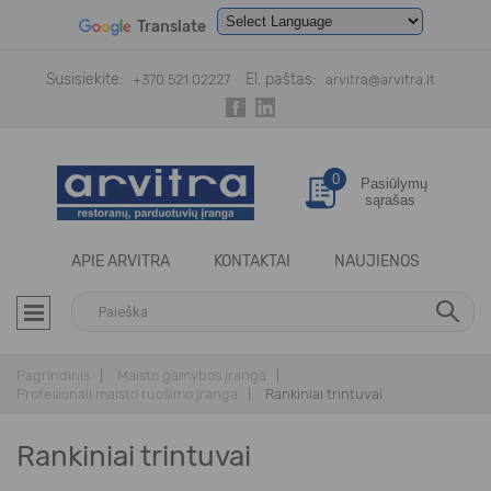
Translate
Powered by
Translate
Susisiekite:
El. paštas:
+370 521 02227
arvitra@arvitra.lt
0
Pasiūlymų
sąrašas
APIE ARVITRA
KONTAKTAI
NAUJIENOS
Pagrindinis
Maisto gamybos įranga
Profesionali maisto ruošimo įranga
Rankiniai trintuvai
Rankiniai trintuvai