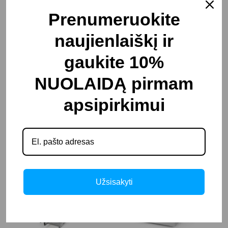
virtuvės blenderiai
Dešrų kimštuvai
Prenumeruokite
restoranams
naujienlaiškį ir
gaukite 10%
NUOLAIDĄ pirmam
apsipirkimui
Maltinio formavimo
Kaulų pjūklai
presai
Užsisakyti