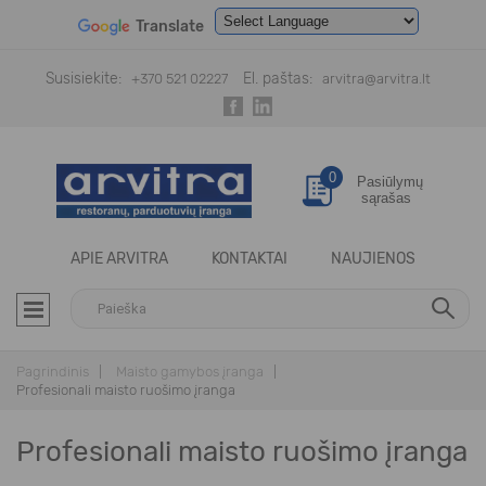
Translate
Powered by
Translate
Susisiekite:
El. paštas:
+370 521 02227
arvitra@arvitra.lt
0
Pasiūlymų
sąrašas
APIE ARVITRA
KONTAKTAI
NAUJIENOS
Pagrindinis
Maisto gamybos įranga
Profesionali maisto ruošimo įranga
Profesionali maisto ruošimo įranga