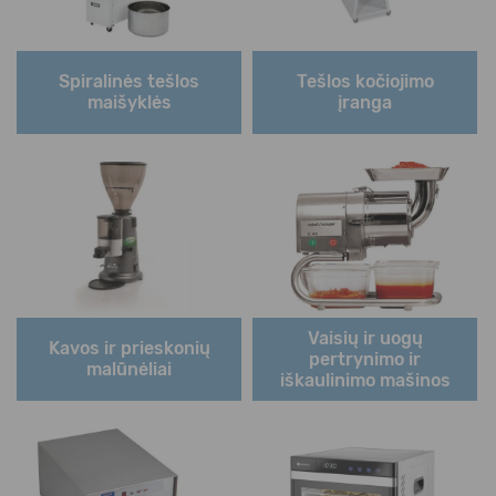
Spiralinės tešlos
Tešlos kočiojimo
maišyklės
įranga
Vaisių ir uogų
Kavos ir prieskonių
pertrynimo ir
malūnėliai
iškaulinimo mašinos