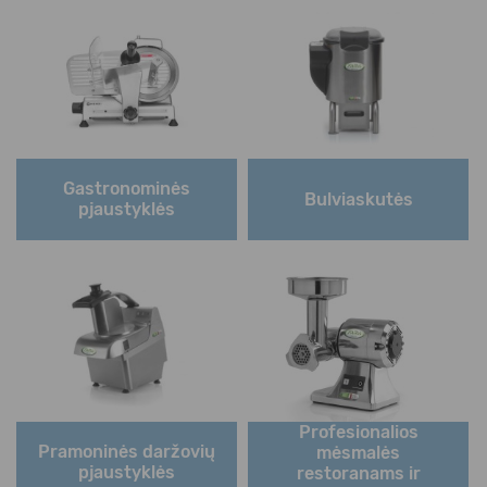
Gastronominės
Bulviaskutės
pjaustyklės
Profesionalios
Pramoninės daržovių
mėsmalės
pjaustyklės
restoranams ir