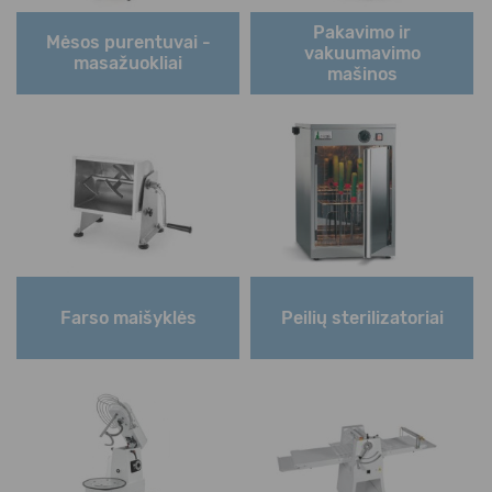
Pakavimo ir
Mėsos purentuvai -
vakuumavimo
masažuokliai
mašinos
Farso maišyklės
Peilių sterilizatoriai