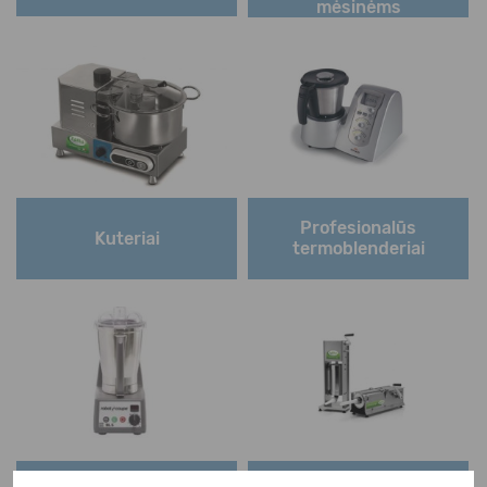
mėsinėms
Profesionalūs
Kuteriai
termoblenderiai
Profesionalūs