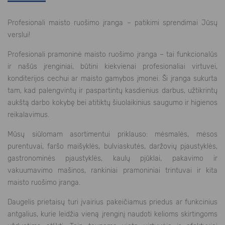
Profesionali maisto ruošimo įranga – patikimi sprendimai Jūsų
verslui!
Profesionali pramoninė maisto ruošimo įranga – tai funkcionalūs
ir našūs įrenginiai, būtini kiekvienai profesionaliai virtuvei,
konditerijos cechui ar maisto gamybos įmonei. Ši įranga sukurta
tam, kad palengvintų ir paspartintų kasdienius darbus, užtikrintų
aukštą darbo kokybę bei atitiktų šiuolaikinius saugumo ir higienos
reikalavimus.
Mūsų siūlomam asortimentui priklauso: mėsmalės, mėsos
purentuvai, faršo maišyklės, bulviaskutės, daržovių pjaustyklės,
gastronominės pjaustyklės, kaulų pjūklai, pakavimo ir
vakuumavimo mašinos, rankiniai pramoniniai trintuvai ir kita
maisto ruošimo įranga.
Daugelis prietaisų turi įvairius pakeičiamus priedus ar funkcinius
antgalius, kurie leidžia vieną įrenginį naudoti kelioms skirtingoms