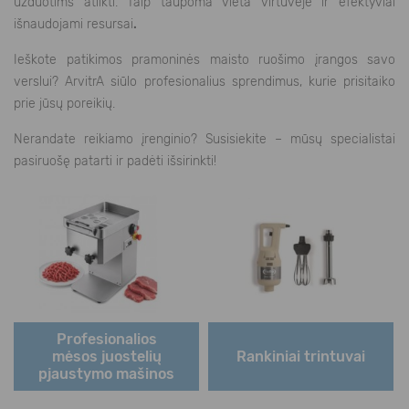
užduotims atlikti. Taip taupoma vieta virtuvėje ir efektyviai
išnaudojami resursai
.
Ieškote patikimos pramoninės maisto ruošimo įrangos savo
verslui? ArvitrA siūlo profesionalius sprendimus, kurie prisitaiko
prie jūsų poreikių.
Nerandate reikiamo įrenginio? Susisiekite – mūsų specialistai
pasiruošę patarti ir padėti išsirinkti!
Profesionalios
mėsos juostelių
Rankiniai trintuvai
pjaustymo mašinos