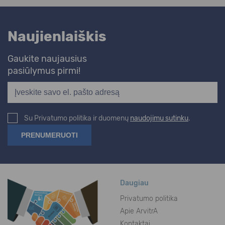
Naujienlaiškis
Gaukite naujausius
pasiūlymus pirmi!
Su Privatumo politika ir duomenų
naudojimu sutinku
.
Daugiau
Privatumo politika
Apie ArvitrA
Kontaktai