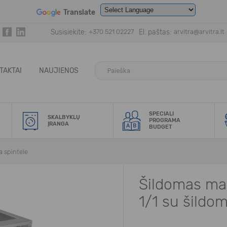
Translate
Powered by
Translate
Susisiekite:
+370 521 02227
El. paštas:
arvitra@arvitra.lt
TAKTAI
NAUJIENOS
SPECIALI
SKALBYKLŲ
PROGRAMA
ĮRANGA
BUDGET
a spintele
Šildomas ma
1/1 su šildom