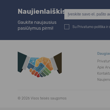
Naujienlaiškis
Gaukite naujausius
Su Privatumo politika i
pasiūlymus pirmi!
Daugia
Privatum
Apie Arv
Kontakt
Naujien
© 2026 Visos teisės saugomos