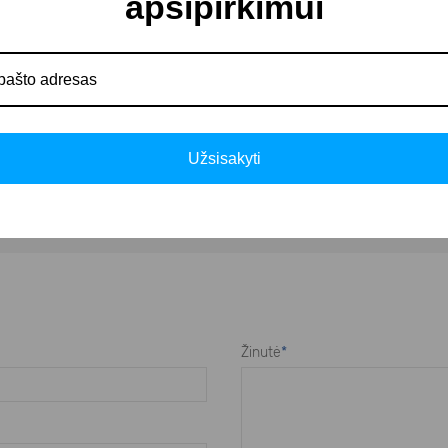
apsipirkimui
kokybės nerūdijančio plieno;
ais;
Užsisakyti
Žinutė
*