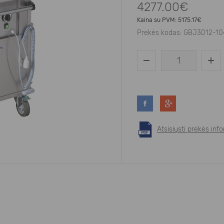
4277.00€
Kaina su PVM:
5175.17€
Prekės kodas:
GBJ3012-10
Atsisiųsti prekės in