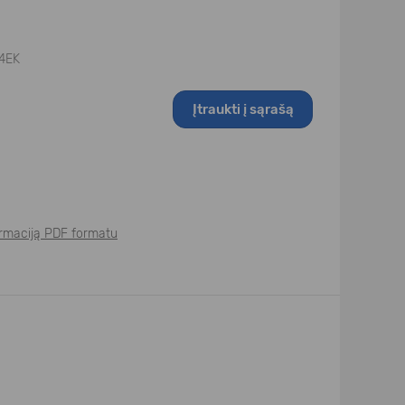
4EK
Įtraukti į sąrašą
formaciją PDF formatu