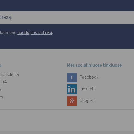
r duomenų
naudojimu sutinku
.
u
Mes socialiniuose tinkluose
o politika
Facebook
itrA
LinkedIn
ai
os
Google+