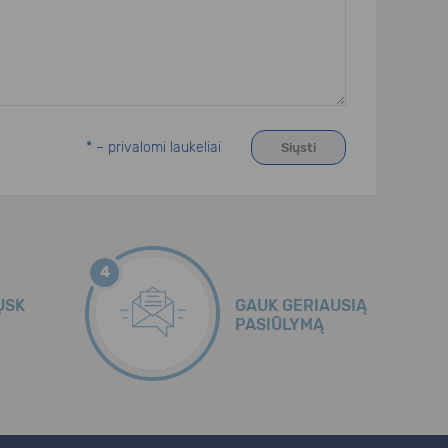
* – privalomi laukeliai
4
ŲSK
GAUK GERIAUSIĄ
PASIŪLYMĄ