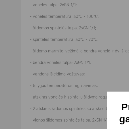
– vonelės talpa: 2xGN 1/1;
– vonelės temperatūra: 30°C - 100°C;
– šildomos spintelės talpa: 2xGN 1/1;
– spintelės temperatūra: 30°C - 70°C;
– šildomo marmito-vežimėlio bendra vonelė ir dvi šild
– bendra vonelės talpa: 2xGN 1/1;
– vandens išleidimo vožtuvas;
– tolygus temperatūros reguliavimas;
– atskiras vonelės ir spintelių šildymo reguliavimas;
P
– 2 atskiros šildomos spintelės su atskiru temperatūro
g
– vienos šildomos spintelės talpa: 2xGN 1/1;