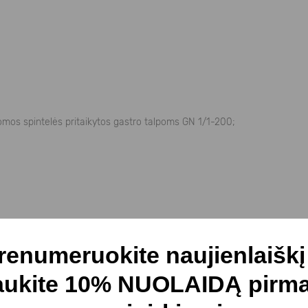
omos spintelės pritaikytos gastro talpoms GN 1/1-200;
renumeruokite naujienlaiškį 
s reguliavimu;
aukite 10% NUOLAIDĄ pirm