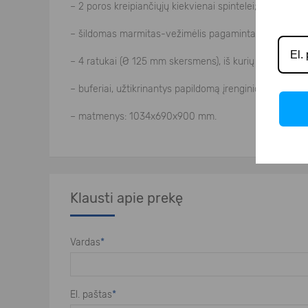
– 2 poros kreipiančiųjų kiekvienai spintelei;
– šildomas marmitas-vežimėlis pagamintas iš aukštos 
– 4 ratukai (Ø 125 mm skersmens), iš kurių 2 su stabdži
– buferiai, užtikrinantys papildomą įrenginio apsaugą;
– matmenys: 1034x690x900 mm.
Klausti apie prekę
Vardas
*
El. paštas
*