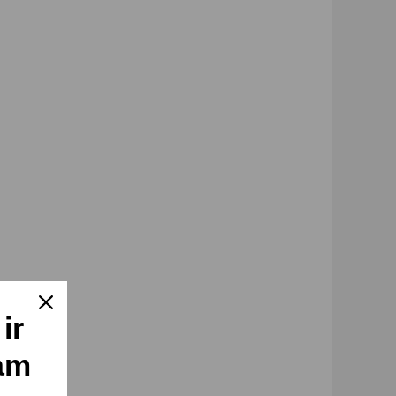
ir
am