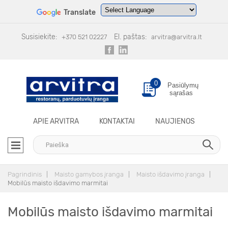
Translate
Powered by
Translate
Susisiekite:
El. paštas:
+370 521 02227
arvitra@arvitra.lt
0
Pasiūlymų
sąrašas
APIE ARVITRA
KONTAKTAI
NAUJIENOS
Pagrindinis
Maisto gamybos įranga
Maisto išdavimo įranga
Mobilūs maisto išdavimo marmitai
Mobilūs maisto išdavimo marmitai