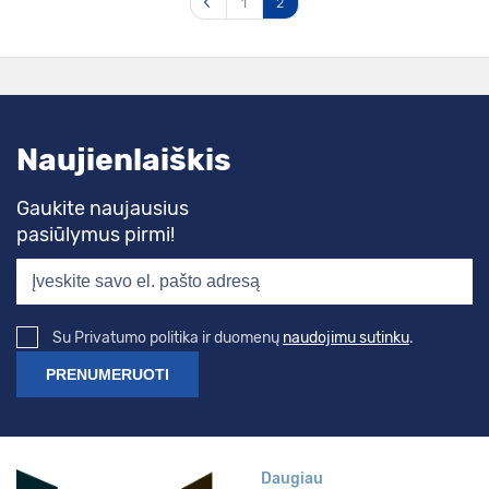
1
2
Naujienlaiškis
Gaukite naujausius
pasiūlymus pirmi!
Su Privatumo politika ir duomenų
naudojimu sutinku
.
Daugiau