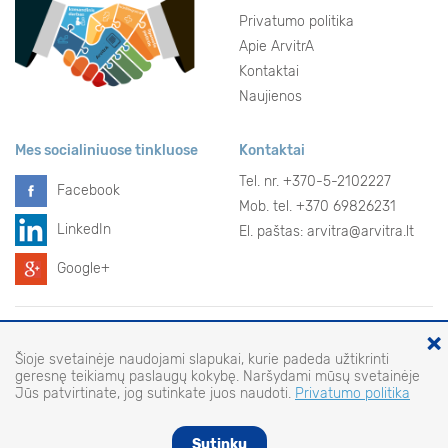
Privatumo politika
Apie ArvitrA
Kontaktai
Naujienos
Mes socialiniuose tinkluose
Kontaktai
Tel. nr.
+370-5-2102227
Facebook
Mob. tel. +370 69826231
LinkedIn
El. paštas:
arvitra@arvitra.lt
Google+
×
© 2026 Visos teisės saugomos
Sprendimas:
Šioje svetainėje naudojami slapukai, kurie padeda užtikrinti
geresnę teikiamų paslaugų kokybę. Naršydami mūsų svetainėje
Jūs patvirtinate, jog sutinkate juos naudoti.
Privatumo politika
Sutinku