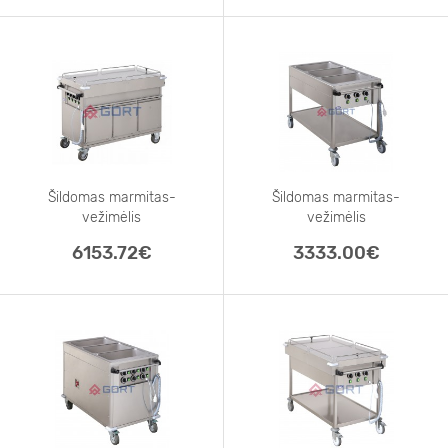
Šildomas marmitas-
Šildomas marmitas-
vežimėlis
vežimėlis
3xGN 1/1 su
3xGN 1/1, su
6153.72€
3333.00€