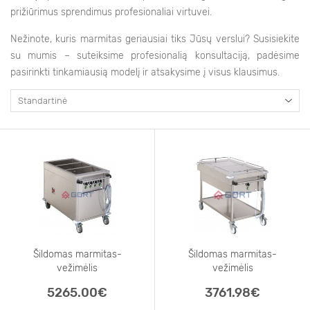
prižiūrimus sprendimus profesionaliai virtuvei.
Nežinote, kuris marmitas geriausiai tiks Jūsų verslui? Susisiekite
su mumis – suteiksime profesionalią konsultaciją, padėsime
pasirinkti tinkamiausią modelį ir atsakysime į visus klausimus.
Šildomas marmitas-
Šildomas marmitas-
vežimėlis
vežimėlis
3xGN 1/1 su
3xGN 1/1 su
5265.00€
3761.98€