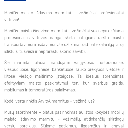
Mobilūs maisto išdavimo marmitai – vežimėliai profesionaliai
virtuvei!
Mobilūs maisto išdavimo marmitai – vežimėliai yra nepakeičiama
profesionalios virtuvės įranga, skirta patogiam karšto maisto
transportavimui ir išdavimui. Jie užtikrina, kad patiekalai ilgą laiką
išliktų šilti, švieži ir neprarastų skonio savybių.
Šie marmitai plačiai naudojami valgyklose, restoranuose,
viešbučiuose, ligoninėse, banketuose, lauko prekybos vietose ir
kitose viešojo maitinimo įstaigose. Tai idealus sprendimas
efektyviam maisto paskirstymui ten, kur svarbus greitis,
mobilumas ir temperatūros palaikymas.
Kodėl verta rinktis ArvitrA marmitus – vežimėlius?
Mūsų asortimente – platus pasirinkimas aukštos kokybės mobilių
maisto išdavimo marmitų – vežimėlių, atitinkančių skirtingų
verslų poreikius. Siūlome patikimus, ilgaamžius ir lengvai