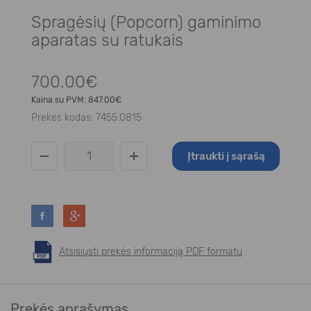
Spragėsių (Popcorn) gaminimo
aparatas su ratukais
700.00€
Kaina su PVM:
847.00€
Prekės kodas:
7455.0815
Įtraukti į sąrašą
Atsisiųsti prekės informaciją PDF formatu
Prekės aprašymas