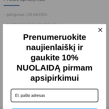
– galingumas: 1,35 kW/230V;
– nerūdijančio plieno skrudintuvas;
– korpusas iš dažyto metalo;
Prenumeruokite
– atsparus rūdims;
naujienlaiškį ir
– higieniškas;
gaukite 10%
– paprasta naudoti;
NUOLAIDĄ pirmam
– 4 pasukami ratai, 2 – su stabdžiais;
apsipirkimui
– matmenys: 560x417x1560 mm.