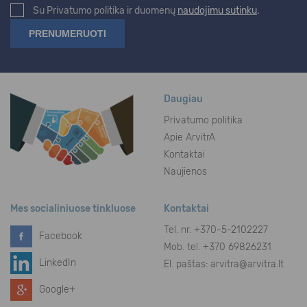
Su Privatumo politika ir duomenų
naudojimu sutinku
.
Daugiau
Privatumo politika
Apie ArvitrA
Kontaktai
Naujienos
Mes socialiniuose tinkluose
Kontaktai
Tel. nr.
+370-5-2102227
Facebook
Mob. tel. +370 69826231
LinkedIn
El. paštas:
arvitra@arvitra.lt
Google+