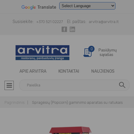
Translate
Powered by
Translate
Susisiekite:
El. paštas:
+370 521 02227
arvitra@arvitra.lt
0
Pasiūlymų
sąrašas
APIE ARVITRA
KONTAKTAI
NAUJIENOS
Pagrindinis
Spragėsių (Popcorn) gaminimo aparatas su ratukais