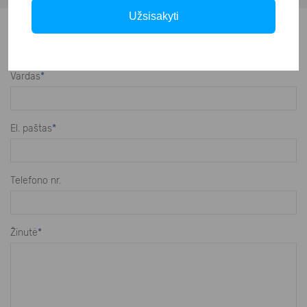
Užsisakyti
Klausti apie prekę
Vardas
*
El. paštas
*
Telefono nr.
Žinutė
*