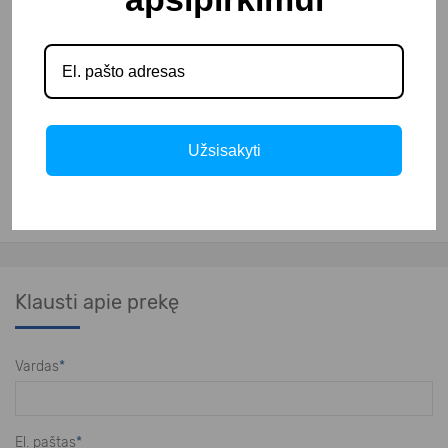
– 4 ratukai (2 - su stabdžiais).
Šios spiralinės tešlos maišyklės yra su fiksuotu arba nuimamu
duonkubiliu pasirinktinai.
Matmenys su fiksuotu duonkubiliu: 385x670x725 mm
Užsisakyti
Matmenys su nuimamu duonkubiliu: 390x670x735 mm
Klausti apie prekę
Vardas
*
El. paštas
*