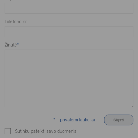
Telefono nr.
Žinutė
*
* – privalomi laukeliai
Sutinku pateikti savo duomenis