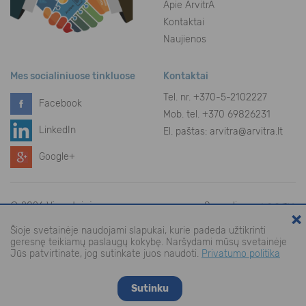
Apie ArvitrA
Kontaktai
Naujienos
Mes socialiniuose tinkluose
Kontaktai
Tel. nr.
+370-5-2102227
Facebook
Mob. tel. +370 69826231
LinkedIn
El. paštas:
arvitra@arvitra.lt
Google+
© 2026 Visos teisės saugomos
Sprendimas:
×
Šioje svetainėje naudojami slapukai, kurie padeda užtikrinti
geresnę teikiamų paslaugų kokybę. Naršydami mūsų svetainėje
Jūs patvirtinate, jog sutinkate juos naudoti.
Privatumo politika
Sutinku