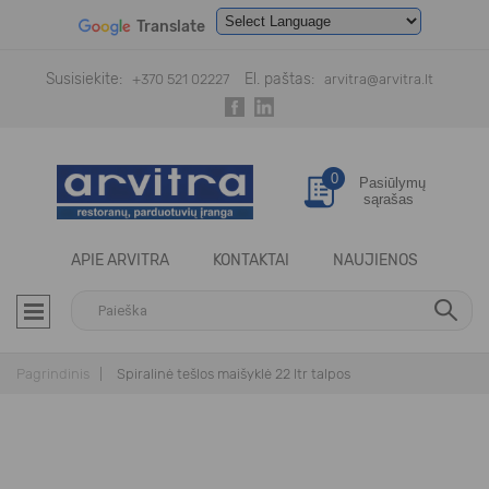
Translate
Powered by
Translate
Susisiekite:
El. paštas:
+370 521 02227
arvitra@arvitra.lt
0
Pasiūlymų
sąrašas
APIE ARVITRA
KONTAKTAI
NAUJIENOS
Pagrindinis
Spiralinė tešlos maišyklė 22 ltr talpos