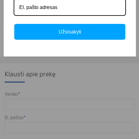
– automatinis vandens pildymas;
– 2" išleidimo vožtuvas;
– matmenys: 700x700x900 mm;
Užsisakyti
– svoris: 110 kg.
Klausti apie prekę
Vardas
*
El. paštas
*