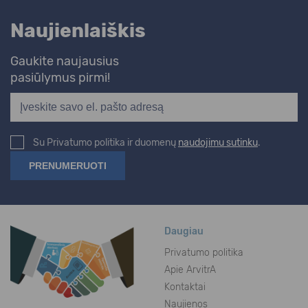
Naujienlaiškis
Gaukite naujausius
pasiūlymus pirmi!
Su Privatumo politika ir duomenų
naudojimu sutinku
.
Daugiau
Privatumo politika
Apie ArvitrA
Kontaktai
Naujienos