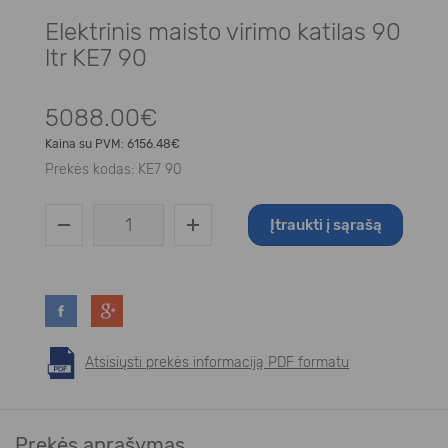
Elektrinis maisto virimo katilas 90
ltr KE7 90
5088.00€
Kaina su PVM:
6156.48€
Prekės kodas:
KE7 90
Įtraukti į sąrašą
Atsisiųsti prekės informaciją PDF formatu
Prekės aprašymas