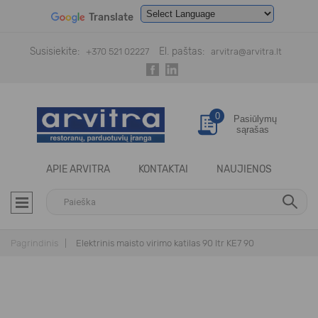
Translate
Powered by
Translate
Susisiekite:
El. paštas:
+370 521 02227
arvitra@arvitra.lt
0
Pasiūlymų
sąrašas
APIE ARVITRA
KONTAKTAI
NAUJIENOS
Pagrindinis
Elektrinis maisto virimo katilas 90 ltr KE7 90